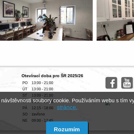
Otevírací doba pro ŠR 2025/26
PO
13:00 - 21:00
ÚT
13:00 - 21:00
ST
13:00 - 21:00
 návštěvnosti soubory cookie. Používáním webu s tím vy
ČT
13:00 - 21:00
stránce.
PÁ
12:15 - 18:00
SO
zavřeno
NE
09:00 - 17:45
Rozumím