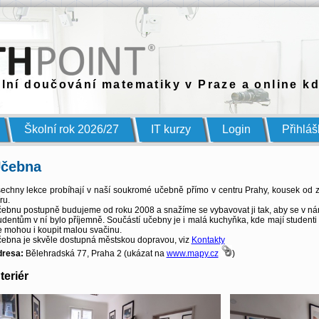
lní doučování matematiky v Praze a online kd
Školní rok 2026/27
IT kurzy
Login
Přihlá
čebna
echny lekce probíhají v naší soukromé učebně přímo v centru Prahy, kousek od z
ru.
ebnu postupně budujeme od roku 2008 a snažíme se vybavovat ji tak, aby se v n
udentům v ní bylo příjemně. Součástí učebny je i malá kuchyňka, kde mají student
e mohou i koupit malou svačinu.
ebna je skvěle dostupná městskou dopravou, viz
Kontakty
resa:
Bělehradská 77, Praha 2 (ukázat na
www.mapy.cz
)
teriér