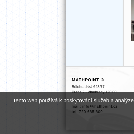
MATHPOINT ®
Bělehradská 643/77
Praha 2 - Vinohrady 120 00
Tento web používá k poskytování služeb a analýze
Michal Kočí
mail: info@mathpoint.cz
tel: 720 685 800