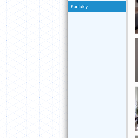
rok
Kontakty
2026/27
IT
kurzy
Přihláška
Login