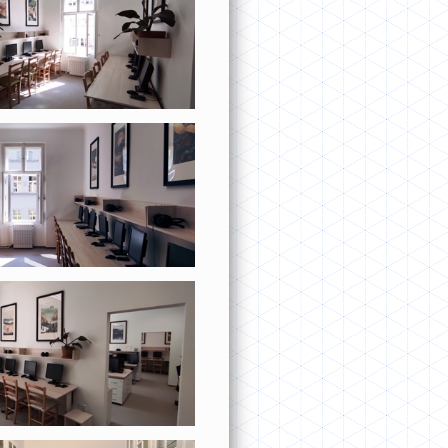
Zapomněl
jste
uživatels
jméno
či
heslo?
Zkuste
tento
vyhledávač
nebo
zašlete
mail
na
mathpoint
@
email.cz.