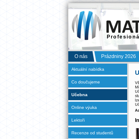
Profesioná
O nás
Prázdniny 2026
Aktuální nabídka
U
O
Co doučujeme
Vš
nás
Mí
Uč
Učebna
st
lz
Uč
Prázdniny
Online výuka
Ad
2026
In
Lektoři
Recenze od studentů
Školní